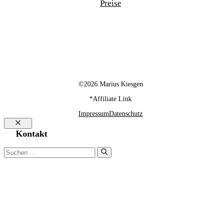
Preise
©2026 Marius Kiesgen
*Affiliate Link
Impressum
Datenschutz
Schließen
Kontakt
Suchen
nach: