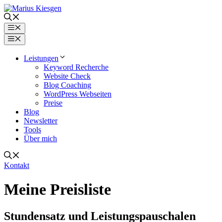
Zum
Inhalt
springen
Menü
Menü
Leistungen
Keyword Recherche
Website Check
Blog Coaching
WordPress Webseiten
Preise
Blog
Newsletter
Tools
Über mich
Kontakt
Meine Preisliste
Stundensatz und Leistungspauschalen