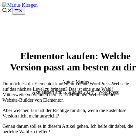
Zum
Inhalt
Menü
springen
Elementor kaufen: Welche
Version passt am besten zu di
Autor:
Marius
Du möchtest dir Elementor kaufen, um deine WordPress-Webseite
auf das nächste Level zu bringen? Das ist eine gute Wahl!
Aktualisiert am:
6. August 2024
WordPress
Mittlerweile verwenden bereits 16 Millionen Webseiten den
Website-Builder von Elementor.
Aber welcher Tarif ist der Richtige für dich, wenn die kostenlose
Version nicht mehr ausreicht?
Genau darum soll es in diesem Artikel gehen. Ich helfe dir dabei, die
perfekte Wahl zu treffen!