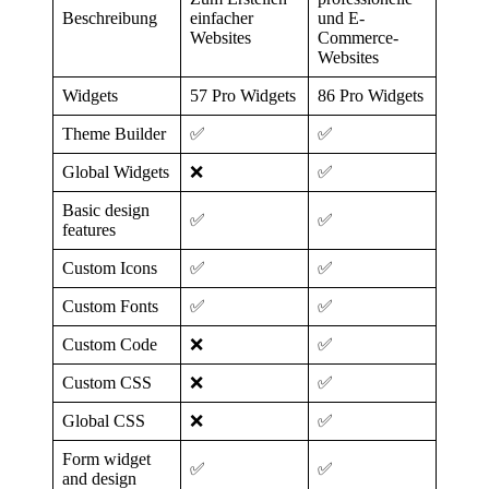
Beschreibung
einfacher
und E-
Websites
Commerce-
Websites
Widgets
57 Pro Widgets
86 Pro Widgets
Theme Builder
✅
✅
Global Widgets
❌
✅
Basic design
✅
✅
features
Custom Icons
✅
✅
Custom Fonts
✅
✅
Custom Code
❌
✅
Custom CSS
❌
✅
Global CSS
❌
✅
Form widget
✅
✅
and design