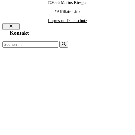
©2026 Marius Kiesgen
*Affiliate Link
Impressum
Datenschutz
Schließen
Kontakt
Suchen
nach: