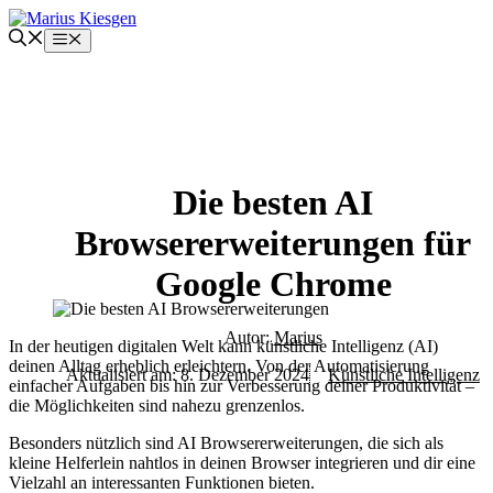
Zum
Inhalt
Menü
springen
Die besten AI
Browsererweiterungen für
Google Chrome
Autor:
Marius
In der heutigen digitalen Welt kann künstliche Intelligenz (AI)
deinen Alltag erheblich erleichtern. Von der Automatisierung
Aktualisiert am:
8. Dezember 2024
Künstliche Intelligenz
einfacher Aufgaben bis hin zur Verbesserung deiner Produktivität –
die Möglichkeiten sind nahezu grenzenlos.
Besonders nützlich sind AI Browsererweiterungen, die sich als
kleine Helferlein nahtlos in deinen Browser integrieren und dir eine
Vielzahl an interessanten Funktionen bieten.