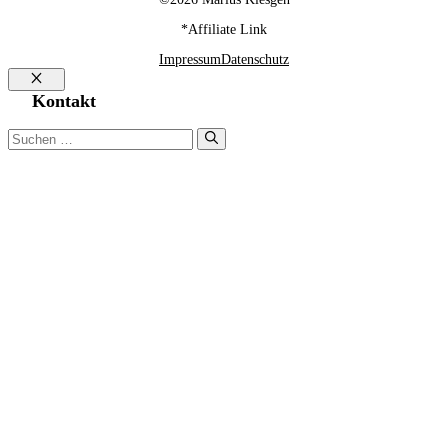
*Affiliate Link
Impressum
Datenschutz
Schließen
Kontakt
Suchen
nach: