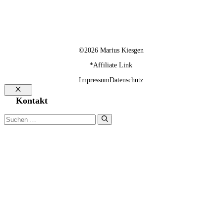
©2026 Marius Kiesgen
*Affiliate Link
Impressum
Datenschutz
Schließen
Kontakt
Suchen
nach: