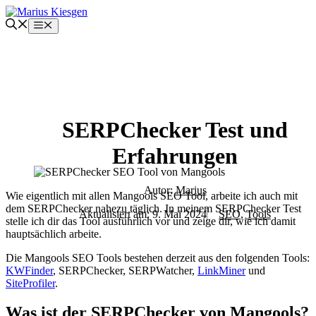
Zum
Inhalt
Menü
springen
SERPChecker Test und
Erfahrungen
Autor:
Marius
Wie eigentlich mit allen Mangools SEO Tool, arbeite ich auch mit
dem SERPChecker nahezu täglich. In meinem SERPChecker Test
Aktualisiert am:
9. Mai 2024
SEO
,
Tools
stelle ich dir das Tool ausführlich vor und zeige dir, wie ich damit
hauptsächlich arbeite.
Die Mangools SEO Tools bestehen derzeit aus den folgenden Tools:
KWFinder
, SERPChecker, SERPWatcher,
LinkMiner
und
SiteProfiler
.
Was ist der SERPChecker von Mangools?