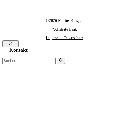
©2026 Marius Kiesgen
*Affiliate Link
Impressum
Datenschutz
Schließen
Kontakt
Suchen
nach: