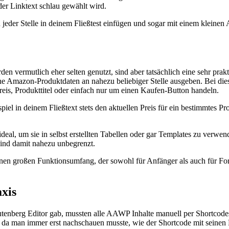
er Linktext schlau gewählt wird.
 jeder Stelle in deinem Fließtest einfügen und sogar mit einem kleine
 vermutlich eher selten genutzt, sind aber tatsächlich eine sehr pra
ne Amazon-Produktdaten an nahezu beliebiger Stelle ausgeben. Bei die
eis, Produkttitel oder einfach nur um einen Kaufen-Button handeln.
iel in deinem Fließtext stets den aktuellen Preis für ein bestimmtes Pr
deal, um sie in selbst erstellten Tabellen oder gar Templates zu verwen
ind damit nahezu unbegrenzt.
inen großen Funktionsumfang, der sowohl für Anfänger als auch für Fort
xis
tenberg Editor gab, mussten alle AAWP Inhalte manuell per Shortcod
, da man immer erst nachschauen musste, wie der Shortcode mit seinen