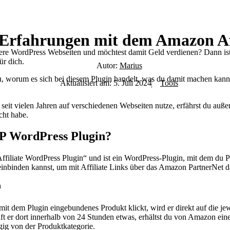
Erfahrungen mit dem Amazon Aff
rere WordPress Webseiten und möchtest damit Geld verdienen? Dann is
ür dich.
Autor:
Marius
du, worum es sich bei diesem Plugin handelt, was du damit machen kann
Aktualisiert am:
5. Juli 2024
Tools
 seit vielen Jahren auf verschiedenen Webseiten nutze, erfährst du au
cht habe.
P WordPress Plugin?
filiate WordPress Plugin“ und ist ein WordPress-Plugin, mit dem du 
inbinden kannst, um mit Affiliate Links über das Amazon PartnerNet 
it dem Plugin eingebundenes Produkt klickt, wird er direkt auf die jew
t er dort innerhalb von 24 Stunden etwas, erhältst du von Amazon ein
ängig von der Produktkategorie.